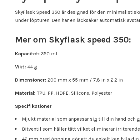
SkyFlask Speed 350 är designad för den minimalistiska 
under löpturen. Den har en läcksäker automatisk avstän
Mer om Skyflask speed 350:
Kapacitet:
350 ml
Vikt:
44 g
Dimensioner:
200 mm x 55 mm / 7.8 in x 2.2 in
Material:
TPU, PP, HDPE, Silicone, Polyester
Specifikationer
Mjukt material som anpassar sig till din hand och g
Bitventil som håller tätt vilket eliminerar irriterand
42 mm bred öppning gör att du enkelt kan fylla din 