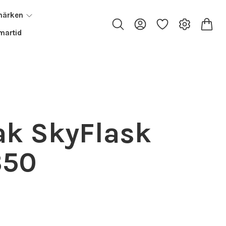
märken
artid
ak SkyFlask
350