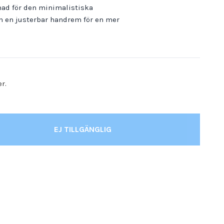
nad för den minimalistiska
ch en justerbar handrem för en mer
er.
EJ TILLGÄNGLIG