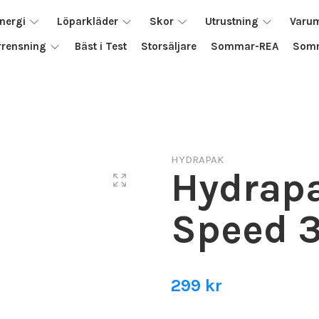
nergi
Löparkläder
Skor
Utrustning
Varu
rrensning
Bäst i Test
Storsäljare
Sommar-REA
Somm
HYDRAPAK
Hydrap
Speed 
299 kr