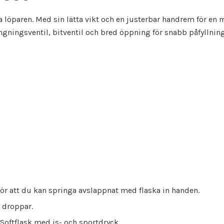
löparen. Med sin lätta vikt och en justerbar handrem för en m
gningsventil, bitventil och bred öppning för snabb påfyllning.
ör att du kan springa avslappnat med flaska in handen.
e droppar.
Softflask med is- och sportdryck.