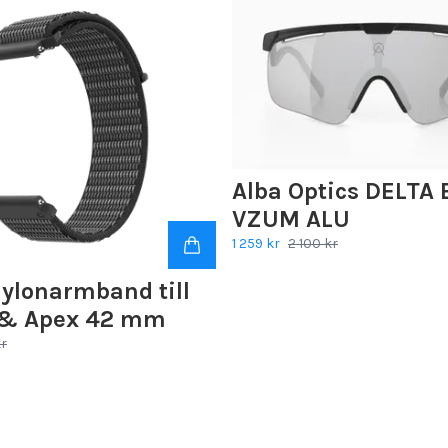
Alba Optics DELTA 
VZUM ALU
1 259 kr
2 100 kr
ylonarmband till
 & Apex 42 mm
r