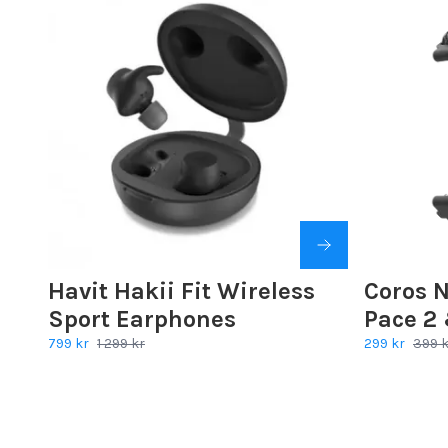
Havit Hakii Fit Wireless
Coros N
Sport Earphones
Pace 2
799 kr
1 299 kr
299 kr
399 k