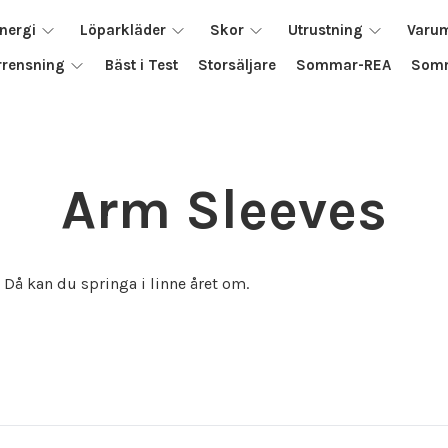
nergi
Löparkläder
Skor
Utrustning
Varu
rrensning
Bäst i Test
Storsäljare
Sommar-REA
Somm
Arm Sleeves
Då kan du springa i linne året om.