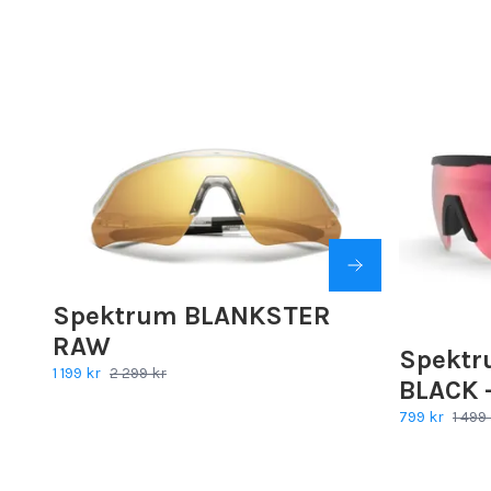
Spektrum BLANKSTER
RAW
Spekt
1 199 kr
2 299 kr
BLACK 
799 kr
1 499