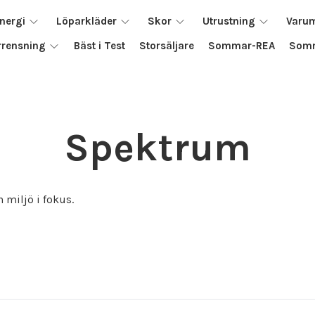
nergi
Löparkläder
Skor
Utrustning
Varu
rrensning
Bäst i Test
Storsäljare
Sommar-REA
Somm
Spektrum
miljö i fokus.