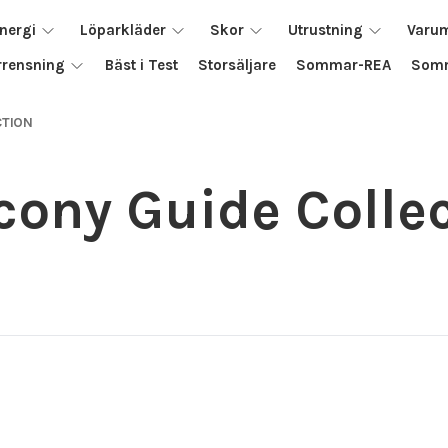
nergi
Löparkläder
Skor
Utrustning
Varu
rrensning
Bäst i Test
Storsäljare
Sommar-REA
Somm
CTION
ony Guide Colle