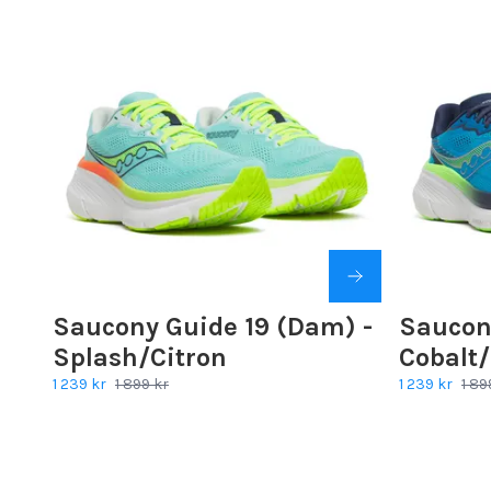
Saucony Guide 19 (Dam) -
Saucony
Splash/Citron
Cobalt
1 239 kr
1 899 kr
1 239 kr
1 89