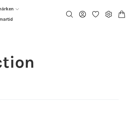
märken
artid
ction