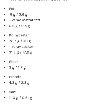
Fett
6 g / 3,6 g
– varav mättat fett
0,9 g / 0,5 g
Kolhydrater
72,7 g / 40 g
– varav socker
31,3 g / 17,2 g
Fiber
3 g / 1,7 g
Protein
4,3 g / 2,3 g
Salt
1,10 g / 0,61 g