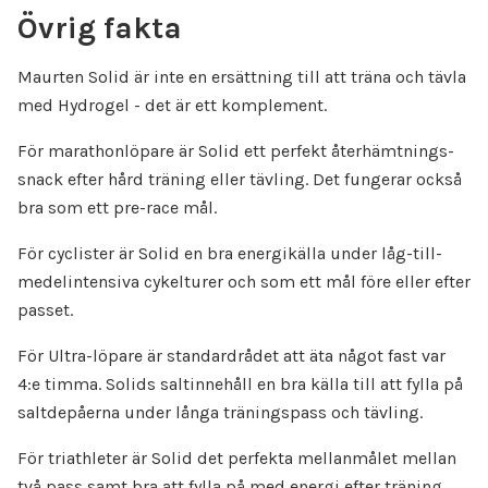
Övrig fakta
Maurten Solid är inte en ersättning till att träna och tävla
med Hydrogel - det är ett komplement.
För marathonlöpare är Solid ett perfekt återhämtnings-
snack efter hård träning eller tävling. Det fungerar också
bra som ett pre-race mål.
För cyclister är Solid en bra energikälla under låg-till-
medelintensiva cykelturer och som ett mål före eller efter
passet.
För Ultra-löpare är standardrådet att äta något fast var
4:e timma. Solids saltinnehåll en bra källa till att fylla på
saltdepåerna under långa träningspass och tävling.
För triathleter är Solid det perfekta mellanmålet mellan
två pass samt bra att fylla på med energi efter träning