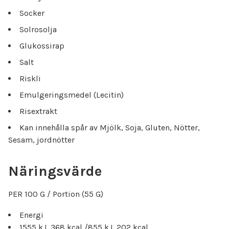
Socker
Solrosolja
Glukossirap
Salt
Riskli
Emulgeringsmedel (Lecitin)
Risextrakt
Kan innehålla spår av Mjölk, Soja, Gluten, Nötter,
Sesam, jordnötter
Näringsvärde
PER 100 G / Portion (55 G)
Energi
1555 kJ, 368 kcal /855 kJ, 202 kcal