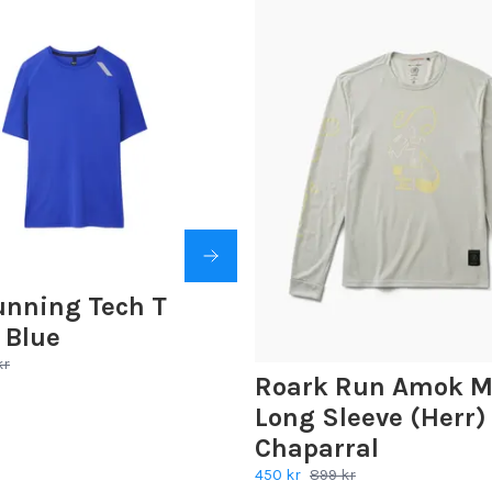
unning Tech T
- Blue
kr
Roark Run Amok M
Long Sleeve (Herr) 
Chaparral
450 kr
899 kr