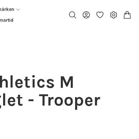
märken
artid
thletics M
let - Trooper