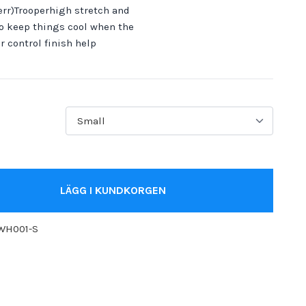
err)Trooperhigh stretch and
o keep things cool when the
 control finish help
LÄGG I KUNDKORGEN
-WH001-S