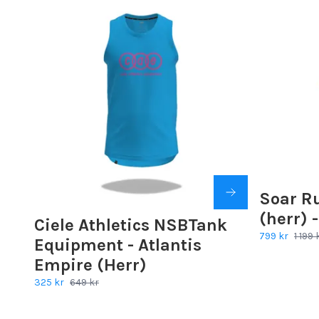
Soar R
(herr) 
Ciele Athletics NSBTank
799 kr
1 199 
Equipment - Atlantis
Empire (Herr)
325 kr
649 kr