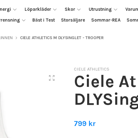
nergi
Löparkläder
Skor
Utrustning
Varu
rrensning
Bäst i Test
Storsäljare
Sommar-REA
Somm
LINNEN
CIELE ATHLETICS M DLYSINGLET - TROOPER
CIELE ATHLETICS
Ciele A
DLYSing
799 kr