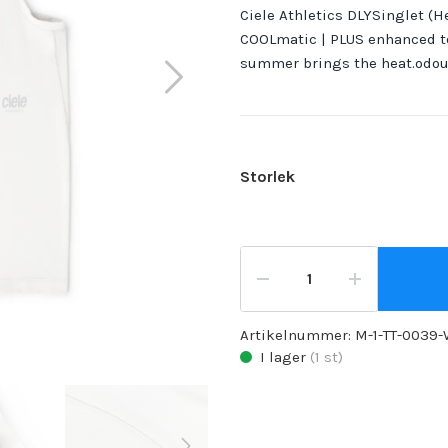
Ciele Athletics DLYSinglet (H
COOLmatic | PLUS enhanced t
summer brings the heat.odour
Storlek
Artikelnummer:
M-1-TT-0039
I lager
(
1
st)