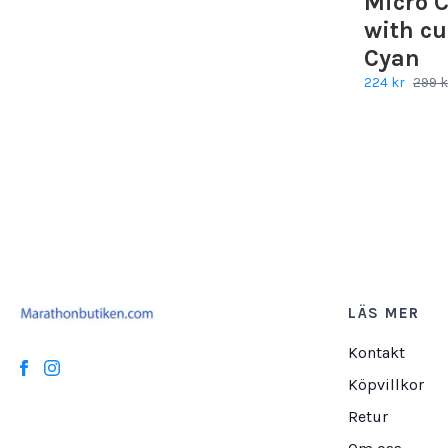
Micro 
with cu
Cyan
224 kr
299 k
LÄS MER
Kontakt
Köpvillkor
Retur