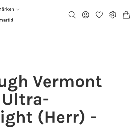
märken
artid
ough Vermont
 Ultra-
ight (Herr) -