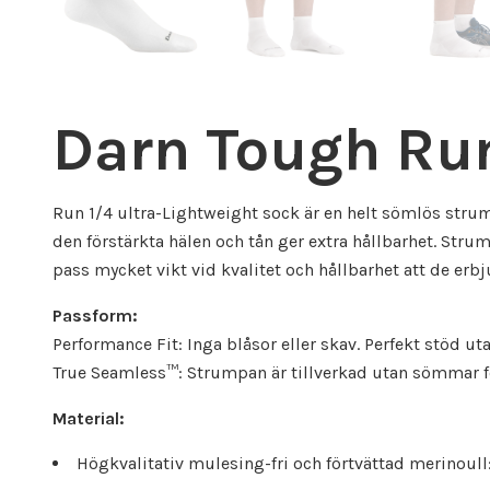
Darn Tough Run
Run 1/4 ultra-Lightweight sock är en helt sömlös stru
den förstärkta hälen och tån ger extra hållbarhet. Stru
pass mycket vikt vid kvalitet och hållbarhet att de erbj
Passform:
Performance Fit: Inga blåsor eller skav. Perfekt stöd ut
True Seamless™: Strumpan är tillverkad utan sömmar fö
Material:
Högkvalitativ mulesing-fri och förtvättad merinoul