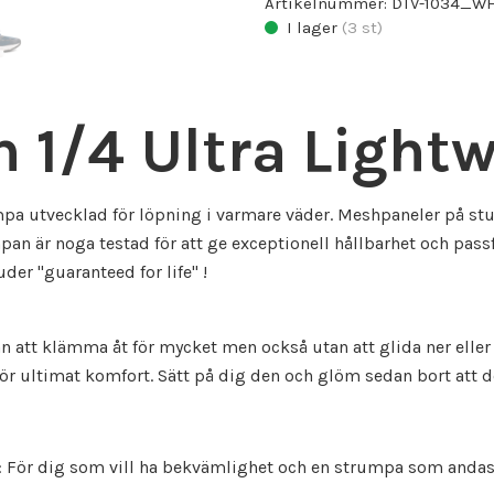
Artikelnummer:
DTV-1034_W
I lager
(
3
st)
 1/4 Ultra Light
mpa utvecklad för löpning i varmare väder. Meshpaneler på st
mpan är noga testad för att ge exceptionell hållbarhet och pa
uder "guaranteed for life" !
an att klämma åt för mycket men också utan att glida ner eller 
r ultimat komfort. Sätt på dig den och glöm sedan bort att d
l: För dig som vill ha bekvämlighet och en strumpa som andas