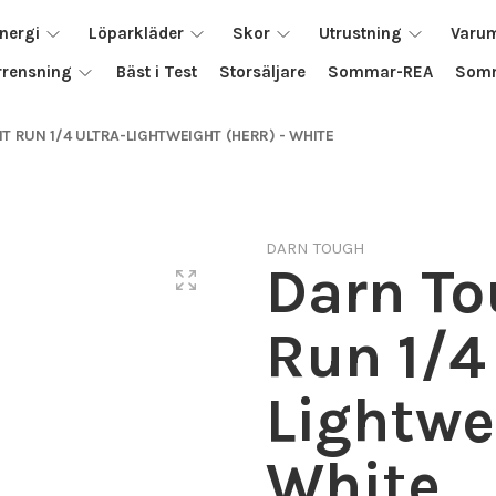
nergi
Löparkläder
Skor
Utrustning
Varu
rrensning
Bäst i Test
Storsäljare
Sommar-REA
Somm
 RUN 1/4 ULTRA-LIGHTWEIGHT (HERR) - WHITE
DARN TOUGH
Darn T
Run 1/4
Lightwe
White