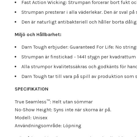
Fast Action Wicking: Strumpan forcerar bort fukt o
Strumpan presterar i alla väderlekar. Den är sval 
Den är naturligt antibakteriell och håller borta dålig
Miljö och Hållbarhet:
Darn Tough erbjuder: Guaranteed For Life: No strings.
Strumpan är finstickad - 1441 stygn per kvadrattum m
Alla strumpor kvalitetssäkras och godkänts för hand
Darn Tough tar till vara på spill av produktion som s
SPECIFIKATION
True Seamless™: Helt utan sömmar
No-Show Height: Syns inte när skorna är på.
Modell: Unisex
Användningsområde: Löpning