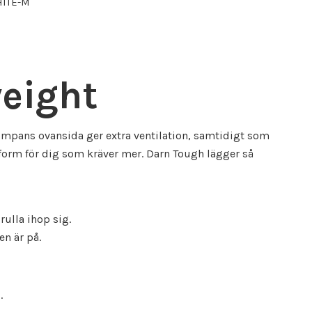
HITE-M
weight
umpans ovansida ger extra ventilation, samtidigt som
ssform för dig som kräver mer. Darn Tough lägger så
rulla ihop sig.
en är på.
.