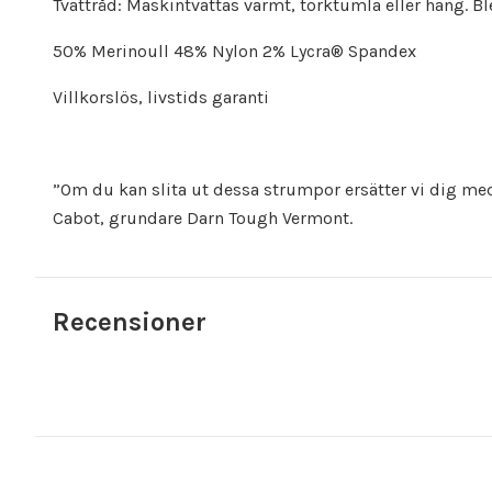
Tvättråd: Maskintvättas varmt, torktumla eller häng. Bl
50% Merinoull 48% Nylon 2% Lycra® Spandex
Villkorslös, livstids garanti
”Om du kan slita ut dessa strumpor ersätter vi dig med e
Cabot, grundare Darn Tough Vermont.
Recensioner