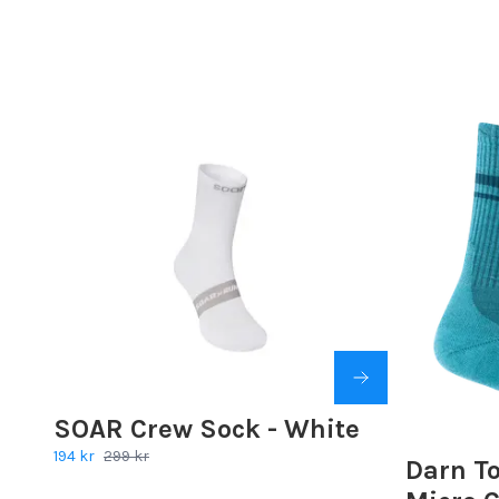
SOAR Crew Sock - White
194 kr
299 kr
Darn T