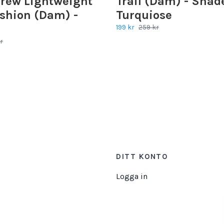
Crew Lightweight
Trail (Dam) - Shad
shion (Dam) -
Turquiose
199 kr
259 kr
r
DITT KONTO
Logga in