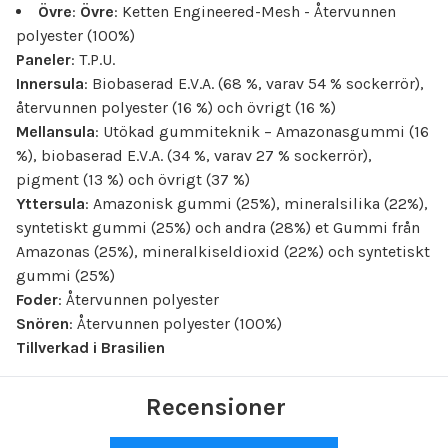
Övre
:
Övre
: Ketten Engineered-Mesh - Återvunnen
polyester (100%)
Paneler
: T.P.U.
Innersula
: Biobaserad E.V.A. (68 %, varav 54 % sockerrör),
återvunnen polyester (16 %) och övrigt (16 %)
Mellansula
: Utökad gummiteknik – Amazonasgummi (16
%), biobaserad E.V.A. (34 %, varav 27 % sockerrör),
pigment (13 %) och övrigt (37 %)
Yttersula
: Amazonisk gummi (25%), mineralsilika (22%),
syntetiskt gummi (25%) och andra (28%) et Gummi från
Amazonas (25%), mineralkiseldioxid (22%) och syntetiskt
gummi (25%)
Foder
: Återvunnen polyester
Snören
: Återvunnen polyester (100%)
Tillverkad i Brasilien
Recensioner