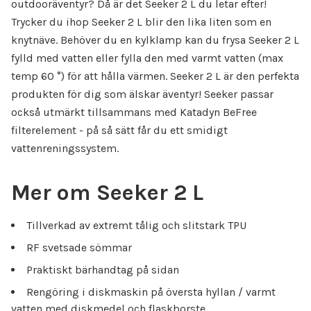
outdooräventyr? Då är det Seeker 2 L du letar efter!
Trycker du ihop Seeker 2 L blir den lika liten som en
knytnäve. Behöver du en kylklamp kan du frysa Seeker 2 L
fylld med vatten eller fylla den med varmt vatten (max
temp 60 °) för att hålla värmen. Seeker 2 L är den perfekta
produkten för dig som älskar äventyr! Seeker passar
också utmärkt tillsammans med Katadyn BeFree
filterelement - på så sätt får du ett smidigt
vattenreningssystem.
Mer om Seeker 2 L
Tillverkad av extremt tålig och slitstark TPU
RF svetsade sömmar
Praktiskt bärhandtag på sidan
Rengöring i diskmaskin på översta hyllan / varmt
vatten med diskmedel och flaskborste