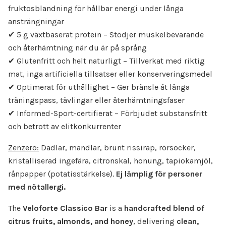
fruktosblandning för hållbar energi under långa
ansträngningar
✔ 5 g växtbaserat protein – Stödjer muskelbevarande
och återhämtning när du är på språng
✔ Glutenfritt och helt naturligt – Tillverkat med riktig
mat, inga artificiella tillsatser eller konserveringsmedel
✔ Optimerat för uthållighet – Ger bränsle åt långa
träningspass, tävlingar eller återhämtningsfaser
✔ Informed-Sport-certifierat – Förbjudet substansfritt
och betrott av elitkonkurrenter
Zenzero:
Dadlar, mandlar, brunt rissirap, rörsocker,
kristalliserad ingefära, citronskal, honung, tapiokamjöl,
rånpapper (potatisstärkelse).
Ej lämplig för personer
med nötallergi.
The
Veloforte Classico Bar
is a
handcrafted blend of
citrus fruits, almonds, and honey
, delivering
clean,