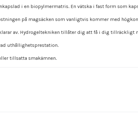
kapslad i en biopylmermatris. En vätska i fast form som kapsla
restningen på magsäcken som vanligtvis kommer med högkonc
ar av. Hydrogeltekniken tillåter dig att få i dig tillräckligt 
rad uthållighetsprestation.
ller tillsatta smakämnen.