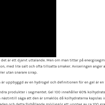
tt det är ett djärvt uttalande. Men om man tittar på energiseg
n, med lite salt och ofta tillsatta smaker. Aviseringen anger
ler utan snarare sirap.
är uppbyggd av en hydrogel och definitionen för en gel är en 
 produkter i segmentet. Gel 100 innehåller 60% kolhydrater, 
 nästintill säga att den är smaklös då kolhydraterna kapslas i
aden och detta förhållande möjliggör ett upptag av ca 100 gr