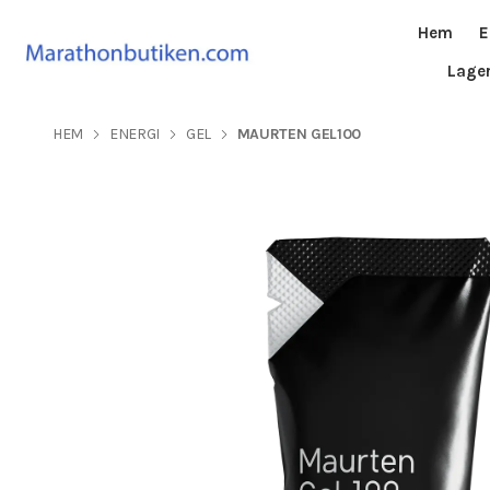
Hem
E
Lage
HEM
ENERGI
GEL
MAURTEN GEL100