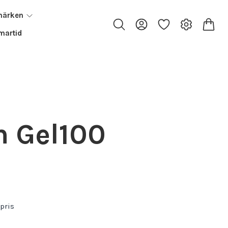
märken
artid
 Gel100
pris