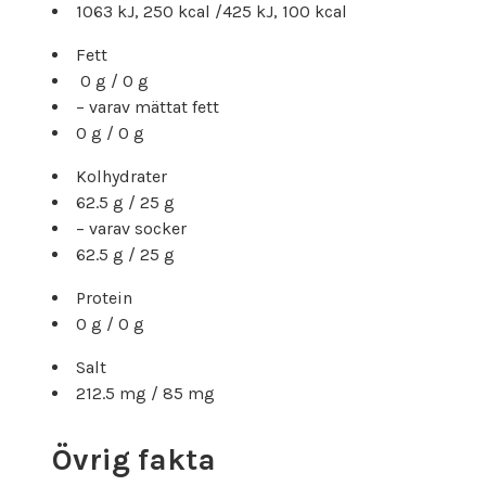
1063 kJ, 250 kcal /425 kJ, 100 kcal
Fett
0 g / 0 g
– varav mättat fett
0 g / 0 g
Kolhydrater
62.5 g / 25 g
– varav socker
62.5 g / 25 g
Protein
0 g / 0 g
Salt
212.5 mg / 85 mg
Övrig fakta