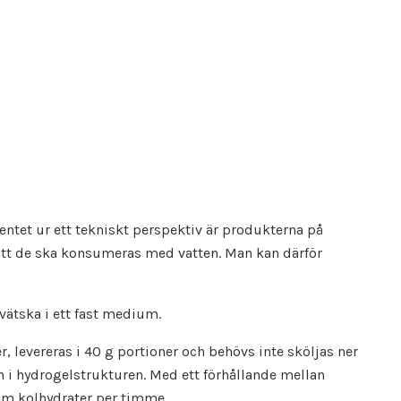
mentet ur ett tekniskt perspektiv är produkterna på
 att de ska konsumeras med vatten. Man kan därför
vätska i ett fast medium.
levereras i 40 g portioner och behövs inte sköljas ner
n i hydrogelstrukturen. Med ett förhållande mellan
am kolhydrater per timme.