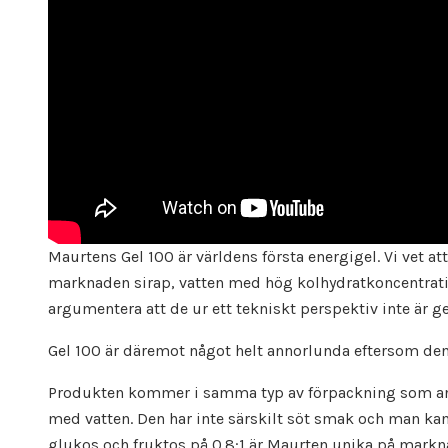
Maurtens Gel 100 är världens första energigel. Vi vet a
marknaden sirap, vatten med hög kolhydratkoncentratio
argumentera att de ur ett tekniskt perspektiv inte är ge
Gel 100 är däremot något helt annorlunda eftersom den 
Produkten kommer i samma typ av förpackning som andra
med vatten. Den har inte särskilt söt smak och man kan
glukos och fruktos på 0.8:1 är Maurten unika på markn