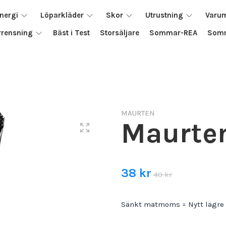
nergi
Löparkläder
Skor
Utrustning
Varu
rrensning
Bäst i Test
Storsäljare
Sommar-REA
Somm
MAURTEN
Maurten
38 kr
40 kr
Sänkt matmoms = Nytt lägre 