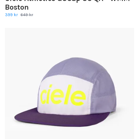
Boston
399 kr
649 kr