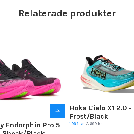
Relaterade produkter
Hoka Cielo X1 2.0 -
Frost/Black
y Endorphin Pro 5
1 999 kr
3 699 kr
- Shock/Black