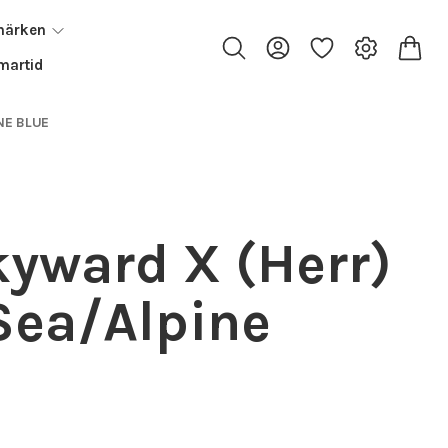
märken
artid
NE BLUE
yward X (Herr)
 Sea/Alpine