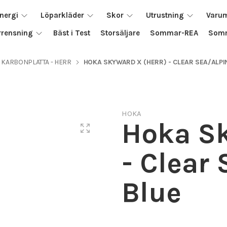
nergi
Löparkläder
Skor
Utrustning
Varu
rrensning
Bäst i Test
Storsäljare
Sommar-REA
Somm
KARBONPLATTA - HERR
HOKA SKYWARD X (HERR) - CLEAR SEA/ALPI
HOKA
Hoka Sk
- Clear
Blue