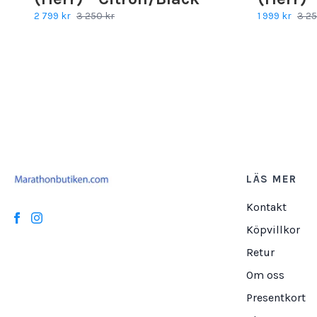
2 799 kr
3 250 kr
1 999 kr
3 25
LÄS MER
Kontakt
Köpvillkor
Retur
Om oss
Presentkort