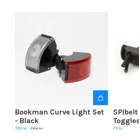
Bookman Curve Light Set
SPIbel
- Black
Toggle
749 kr
798 kr
79 kr