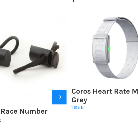
Coros Heart Rate M
Grey
1 199 kr
t Race Number
s