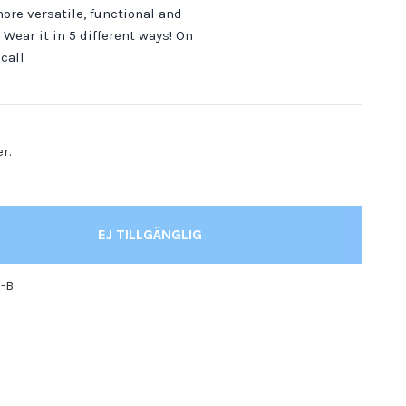
more versatile, functional and
 Wear it in 5 different ways! On
icall
er.
EJ TILLGÄNGLIG
-B