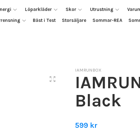
nergi
Löparkläder
Skor
Utrustning
Varu
rrensning
Bäst i Test
Storsäljare
Sommar-REA
Somm
IAMRUNBOX
IAMRUN
Black
599 kr