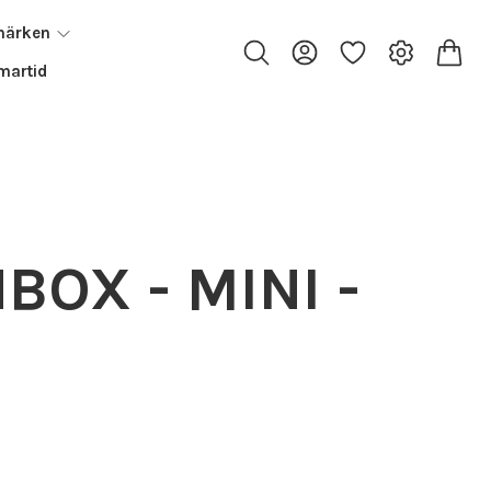
märken
artid
BOX - MINI -