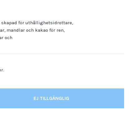
 skapad för uthållighetsidrottare,
r, mandlar och kakao för ren,
ar och
er.
EJ TILLGÄNGLIG