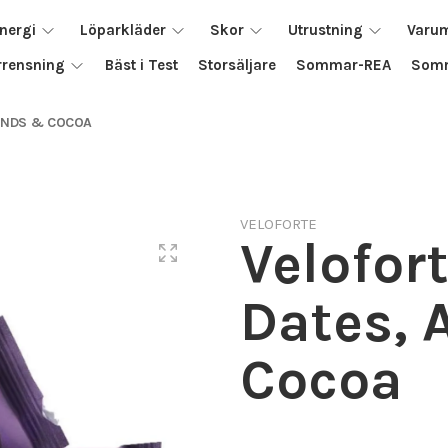
nergi
Löparkläder
Skor
Utrustning
Varu
rrensning
Bäst i Test
Storsäljare
Sommar-REA
Somm
MONDS & COCOA
VELOFORTE
Velofort
Dates,
Cocoa