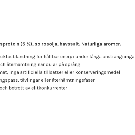
risprotein (5 %), solrosolja, havssalt. Naturliga aromer.
fruktosblandning för hållbar energi under långa ansträngninga
och återhämtning när du är på språng
mat, inga artificiella tillsatser eller konserveringsmedel
ingspass, tävlingar eller återhämtningsfaser
och betrott av elitkonkurrenter