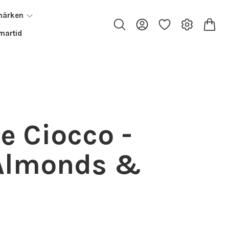
märken
artid
e Ciocco -
 Almonds &