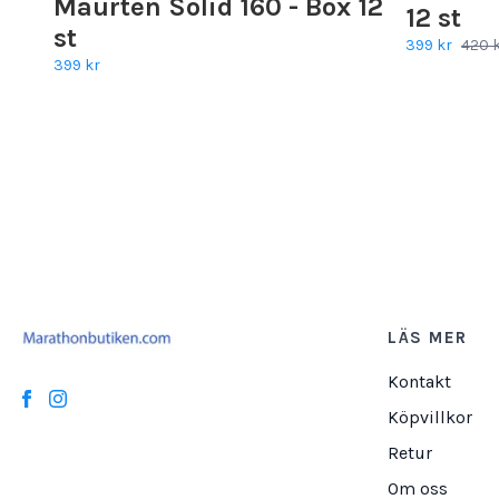
Maurten Solid 160 - Box 12
12 st
st
399 kr
420 
399 kr
LÄS MER
Kontakt
Köpvillkor
Retur
Om oss