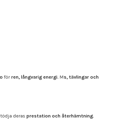
ao
för
ren, långvarig energi
. M
s, tävlingar och
stödja deras
prestation och återhämtning
.