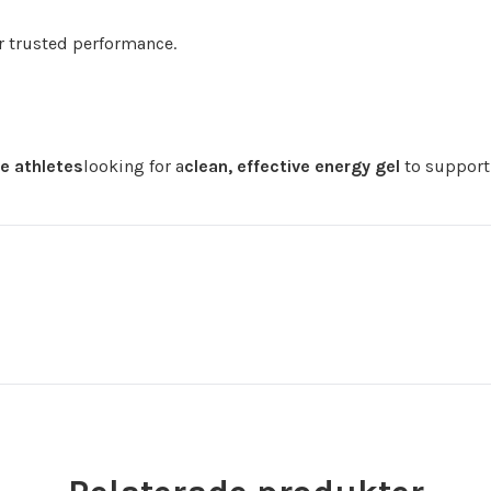
r trusted performance.
ce athletes
looking for a
clean, effective energy gel
to suppor