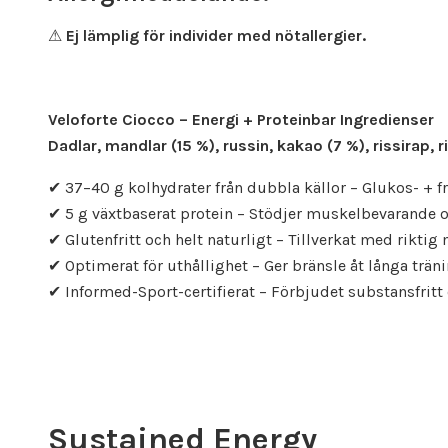
⚠
Ej lämplig för individer med nötallergier.
Veloforte Ciocco – Energi + Proteinbar Ingredienser
Dadlar, mandlar (15 %), russin, kakao (7 %), rissirap, 
✔ 37–40 g kolhydrater från dubbla källor – Glukos- + 
✔ 5 g växtbaserat protein – Stödjer muskelbevarande 
✔ Glutenfritt och helt naturligt – Tillverkat med riktig 
✔ Optimerat för uthållighet – Ger bränsle åt långa trän
✔ Informed-Sport-certifierat – Förbjudet substansfritt 
Sustained Energy